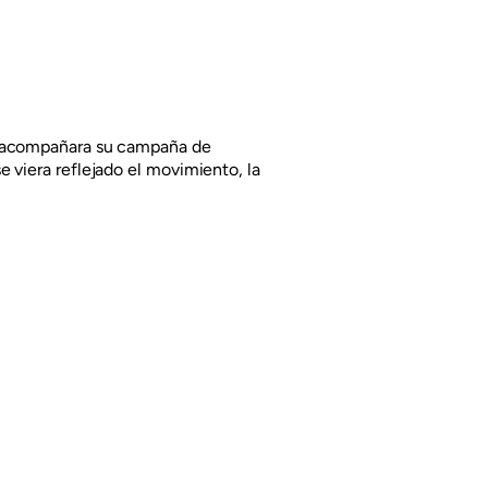
e acompañara su campaña de
 viera reflejado el movimiento, la
 uno mismo, de nunca parar de moverse
 de una forma ágil, concisa, con
 al ritmo del video.
Siguiente