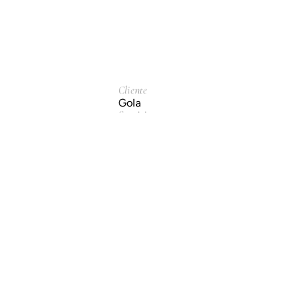
Cliente
Gola
Servicio
Motion Graphics.
Año
2018
Anterior