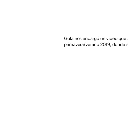
Gola nos encargó un video qu
primavera/verano 2019, donde se
juventud y lo urbano.
El video habla de correr hacia
hasta encontrarse. Está contado
diferentes momentos que ayudan
Leer más