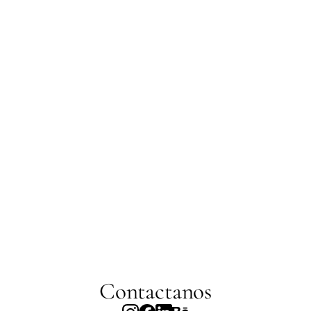
Ninguna marca puede tener éxito si no se la puede 
nombrar. De la misma manera, lo que es conocido, 
familiar y cercano tiene nombre.
El proceso de naming, no consiste simplemente en 
asignar un nombre, sino en dar con un buen nombre, el 
nombre adecuado para el público correcto, en el 
momento indicado.
Ver proyectos
Contactanos