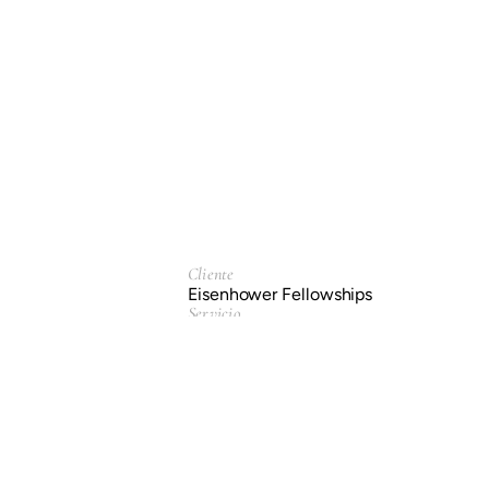
Cliente
Eisenhower Fellowships
Servicio
Branding & Identidad.
Diseño de Packag
Año
2017