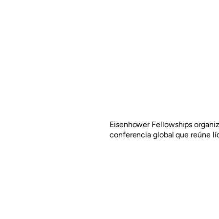
Eisenhower Fellowships organiz
conferencia global que reúne líd
analizar las claves que definen 
ing.
conocimiento colectivo con la v
EF, abriendo canales de colabor
liderazgo y las soluciones del m
Eisenhower Fellowships es una o
lucro, independiente y no partid
más de 60 años, que se especiali