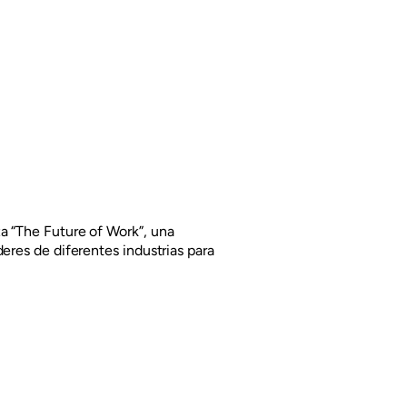
a “The Future of Work”, una
eres de diferentes industrias para
el futuro del trabajo. Combinando el
asta experiencia de la red global de
ación que contribuyen, a través del
undo real, a los desafíos emergentes.
rganización internacional sin fines de
aria con una distinguida trayectoria de
za en identificar y conectar a líderes