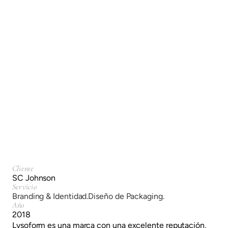
Personal Care - 
Lysoform
Branding & Identidad.
Diseño de Packaging.
Cliente
SC Johnson
Servicio
Branding & Identidad.
Diseño de Packaging.
Año
2018
Lysoform es una marca con una excelente reputación,