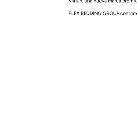
Klïnun, una nueva marca premiu
FLEX BEDDING GROUP contrató a
ing.
nueva marca para su división d
desarrollar una marca que repres
productos, aunando la tradición 
productos de pluma, con una im
enmarcada en un universo nórdi
Trabajamos desde el minuto cer
estratégico para el desarrollo d
Nombre de las Cosas). KLÏNUN, 
atributos, al tiempo que se cr
personalidad propia, capaz de g
consumidores como clientes.
El resultado final es una marca 
nombre como desde su identidad
posicionamiento establecido 
vocación de convertirse en un 
descanso.