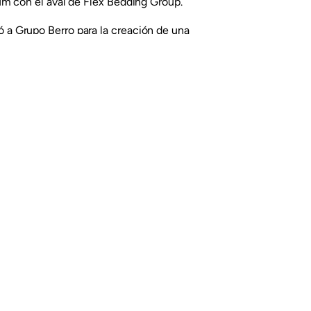
m con el aval de Flex Bedding Group.
 Grupo Berro para la creación de una
e Productos KOL. Necesitaban
entase el prestigio y la calidad de sus
y experiencia en la fabricación de
agen limpia, fresca, moderna,
co y al mismo tiempo cálido.
o. Junto con nuestro partner
e nombres, Fernando Beltrán (El
fue el nombre que reunía todos esos
eaba una marca memorable, con
enerar recuerdo tanto entre
elegante e innovadora, tanto desde el
, capaz de representar el
junto con FLEX BEDDING GROUP, con
referente en productos premium de