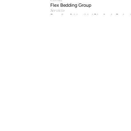
Flex Bedding Group
Servicio
Branding & Identidad.
Diseño de Packag
Año
2017