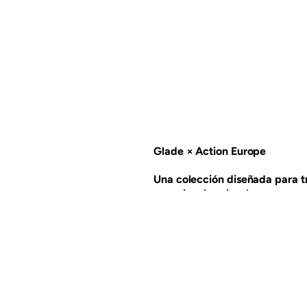
Glade × Action Europe
Una colección diseñada para t
experiencias visuales.
SC Johnson confió en Grupo Ber
Glade para las tiendas Action d
los códigos visuales repetitivo
aromatizantes.
El desafío