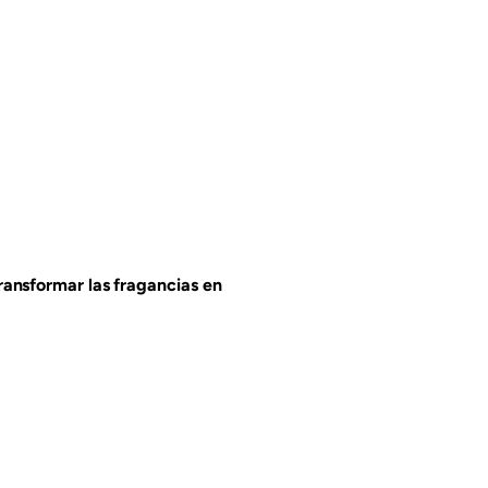
ransformar las fragancias en
ro para desarrollar una colección de
e Europa, con el objetivo de romper con
s que dominan la categoría de