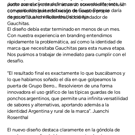
Junto con el cliente definimos un acuerdo diferente. Un
poder avanzar y cerrar un acuerdo conveniente, incluso
convenio dónde la retribución de Grupo Berro se daría
compartiendo parte del riesgo de nuestro propio
de acuerdo a los resultados del trabajo.
negocio.” Juanchi Rosenthal, socio fundador de
Gauchitas.
El diseño debía estar terminado en menos de un mes.
Con nuestra experiencia en branding entendimos
rápidamente la problemática, así como la identidad de
marca que necesitaba Gauchitas para esta nueva etapa.
Nos pusimos a trabajar de inmediato para cumplir con el
desafío.
“El resultado final es exactamente lo que buscábamos y
lo que habíamos soñado el día en que golpeamos la
puerta de Grupo Berro… Resolvieron de una forma
innovadora el uso gráfico de las típicas guardas de los
ponchos argentinos, que permite una infinita versatilidad
de sabores y alternativas, aportando además a la
identidad Argentina y rural de la marca”. Juanchi
Rosenthal
El nuevo diseño destaca claramente en la góndola de