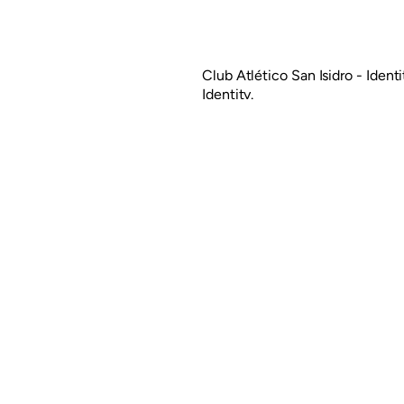
Club Atlético San Isidro - Ident
Identity.
Leer más