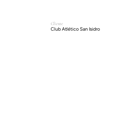
Cliente
Club Atlético San Isidro
Servicio
Branding & Identidad.
Año
2002
Anterior