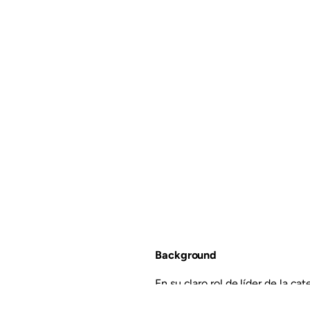
Background
En su claro rol de líder de la c
arroz, Gallo Snacks nuevamente