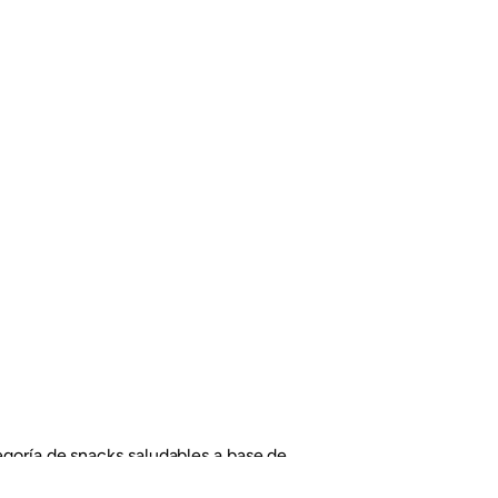
ategoría de snacks saludables a base de
 sorprende. En esta oportunidad el