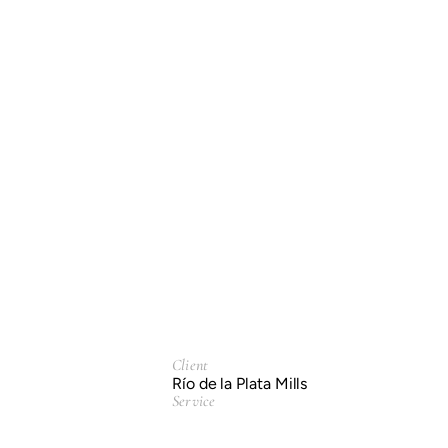
Client
Río de la Plata Mills
Service
Branding & Identity.
Packaging Design.
Year