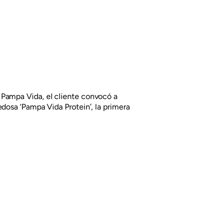
Pampa Vida, el cliente convocó a
edosa ‘Pampa Vida Protein’, la primera
 de proteínas de América del Sur.
mezcla de proteínas vegetales que
eta, suministrando cantidades
ciales.
 de la línea, incorporamos una base de
pto del producto.