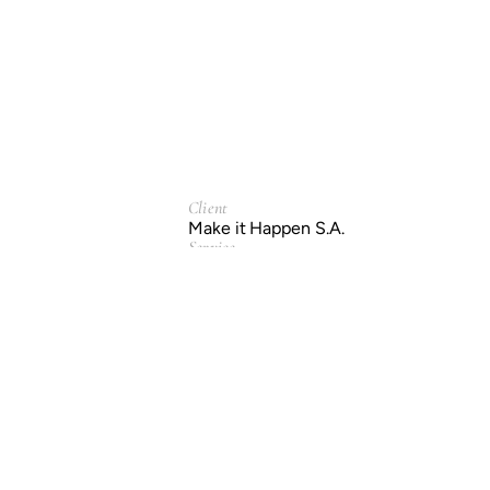
Client
Make it Happen S.A.
Service
Branding & Identity.
Packaging Design.
Year
2023