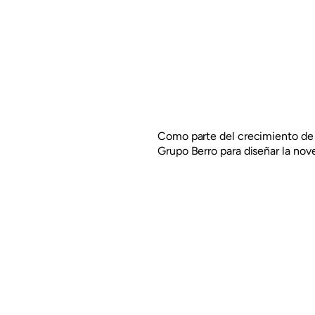
Como parte del crecimiento de 
Grupo Berro para diseñar la nov
bebida de almendras con fuente
Esta innovadora bebida es una 
proporciona una proteína compl
adecuadas de aminoácidos esen
Respetando la misma estructura
color negro que realza el conce
Read more