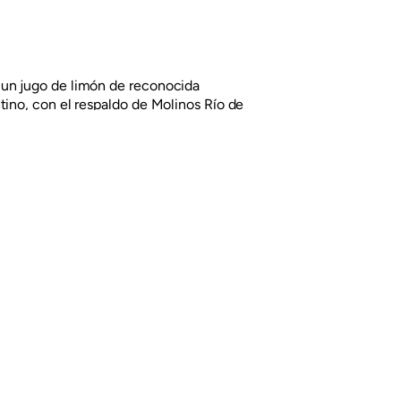
un jugo de limón de reconocida
tino, con el respaldo de Molinos Río de
ng propuso una nueva mirada: un nuevo
y ubicar los limones en la parte
ndole una imagen mucho más natural.
Next