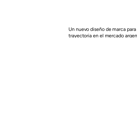
Un nuevo diseño de marca para 
trayectoria en el mercado argen
la Plata. El diseño del packagi
logotipo más natural y orgánico 
superior de la etiqueta, aportá
Read more